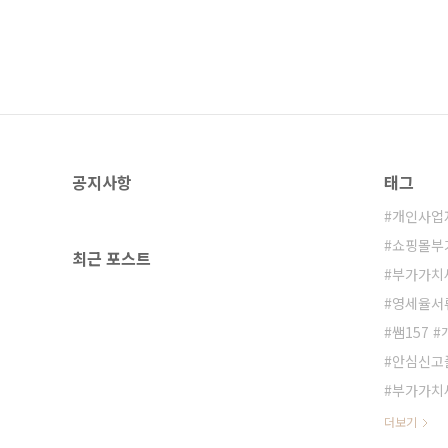
공지사항
태그
개인사업
쇼핑몰부
최근 포스트
부가가치
영세율서
쌤157 
안심신고
부가가치
더보기