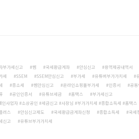
자부가세신고
쎔
국세환급계좌
안심신고
용역제공내역서
가세
SSEM
SSEM안심신고
부가세
유튜버부가가치세
세
종소세
쎔안심신고
온라인쇼핑몰부가세
인증서
공동
류
공인인증서
유튜브세금
홈택스
부가세신고
#개인사업자 #소상공인 #세금신고 #사장님 #부가가치세 #종합소득세 #홈택스
플러스
안심신고제도
국세환급금계좌신청
종합소득세
국세
세신고
유튜브부가가치세