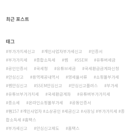
최근 포스트
태그
부가가치세신고
개인사업자부가세신고
인증서
부가가치세
종합소득세
쎔
SSEM
유튜버세금
공인인증서
국세청
유튜브세금
국세환급금계좌신청
안심신고
용역제공내역서
영세율서류
쇼핑몰부가세
쎔안심신고
SSEM안심신고
안심신고플러스
부가세
유튜브부가가치세
국세환급계좌
유튜버부가가치세
종소세
온라인쇼핑몰부가세
공동인증서
쌤157 #개인사업자 #소상공인 #세금신고 #사장님 #부가가치세 #종
합소득세 #홈택스
부가세신고
안심신고제도
홈택스