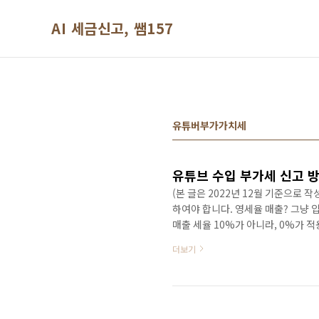
본문 바로가기
AI 세금신고, 쌤157
유튜버부가가치세
유튜브 수입 부가세 신고 
(본 글은 2022년 12월 기준으로
하여야 합니다. 영세율 매출? 그냥 
매출 세율 10%가 아니라, 0%가 
율이예요. 유튜브 수입은 외화로 받
더보기
스와 SSEM으로 각각 알아봅시다. 신고
미디어 콘텐츠 창작업 (940306) -
상 편집자 등 고용) 또는 별도의 물