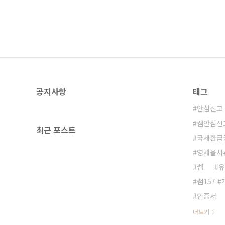
공지사항
태그
안심신고
쎔안심신
최근 포스트
국세환급
영세율서
쎔
유
쌤157 
인증서
더보기