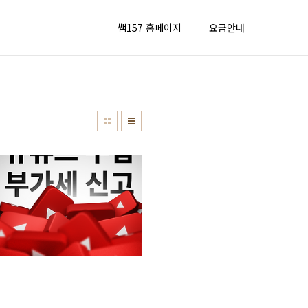
쌤157 홈페이지
요금안내