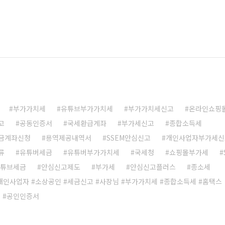
부가가치세
유튜브부가가치세
부가가치세신고
온라인쇼핑
고
공동인증서
국세환급계좌
부가세신고
종합소득세
금계좌신청
용역제공내역서
SSEM안심신고
개인사업자부가세신
류
유튜버세금
유튜버부가가치세
국세청
쇼핑몰부가세
튜브세금
안심신고제도
부가세
안심신고플러스
종소세
#개인사업자 #소상공인 #세금신고 #사장님 #부가가치세 #종합소득세 #홈택스
공인인증서