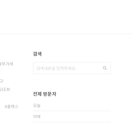
검색
몰부가세
고
SSEM
전체 방문자
오늘
홈택스
어제