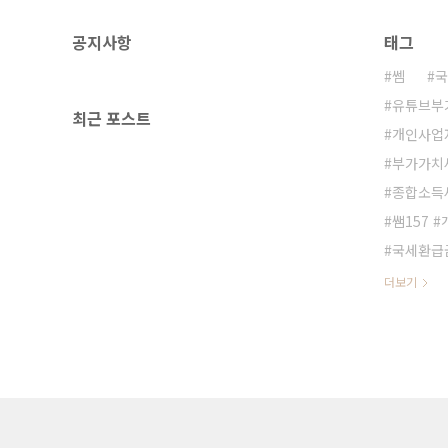
공지사항
태그
쎔
국
유튜브부
최근 포스트
개인사업
부가가치
종합소득
쌤157 
국세환급
더보기