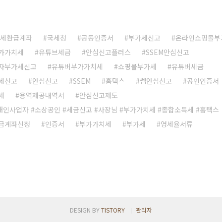
세환급계좌
국세청
공동인증서
부가세신고
온라인쇼핑몰부
가가치세
유튜브세금
안심신고플러스
SSEM안심신고
자부가세신고
유튜버부가가치세
쇼핑몰부가세
유튜버세금
세신고
안심신고
SSEM
홈택스
쎔안심신고
공인인증서
세
용역제공내역서
안심신고제도
#개인사업자 #소상공인 #세금신고 #사장님 #부가가치세 #종합소득세 #홈택스
금계좌신청
인증서
부가가치세
부가세
영세율서류
DESIGN BY
TISTORY
관리자