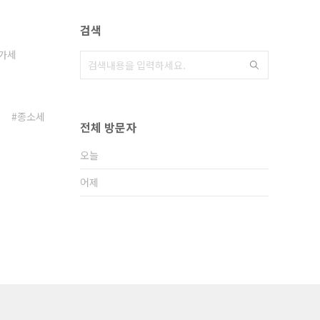
검색
가세
종소세
전체 방문자
오늘
어제