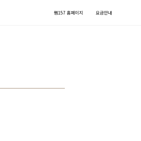
쌤157 홈페이지
요금안내